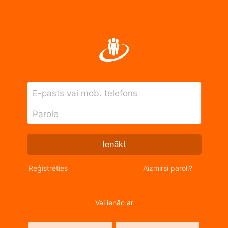
E-pasts vai mob. telefons
Parole
Ienākt
Reģistrēties
Aizmirsi paroli?
Vai ienāc ar