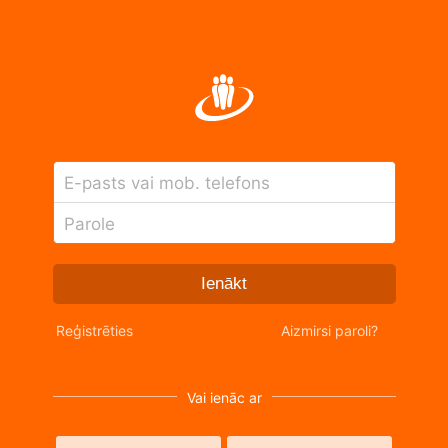
E-pasts vai mob. telefons
Parole
Ienākt
Reģistrēties
Aizmirsi paroli?
Vai ienāc ar