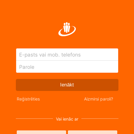
E-pasts vai mob. telefons
Parole
Ienākt
Reģistrēties
Aizmirsi paroli?
Vai ienāc ar