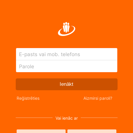
E-pasts vai mob. telefons
Parole
Ienākt
Reģistrēties
Aizmirsi paroli?
Vai ienāc ar