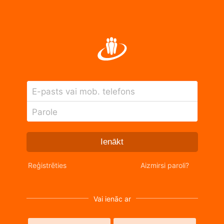
E-pasts vai mob. telefons
Parole
Ienākt
Reģistrēties
Aizmirsi paroli?
Vai ienāc ar