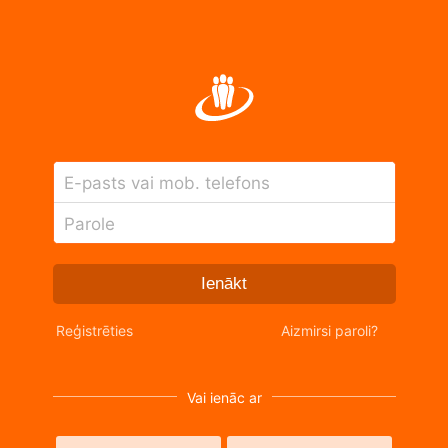
E-pasts vai mob. telefons
Parole
Ienākt
Reģistrēties
Aizmirsi paroli?
Vai ienāc ar