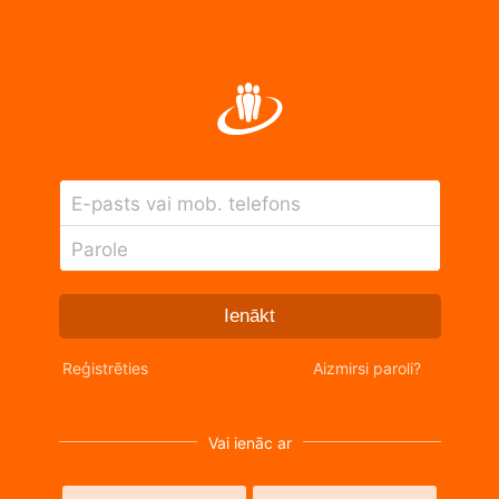
E-pasts vai mob. telefons
Parole
Ienākt
Reģistrēties
Aizmirsi paroli?
Vai ienāc ar