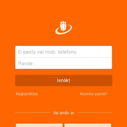
E-pasts vai mob. telefons
Parole
Ienākt
Reģistrēties
Aizmirsi paroli?
Vai ienāc ar