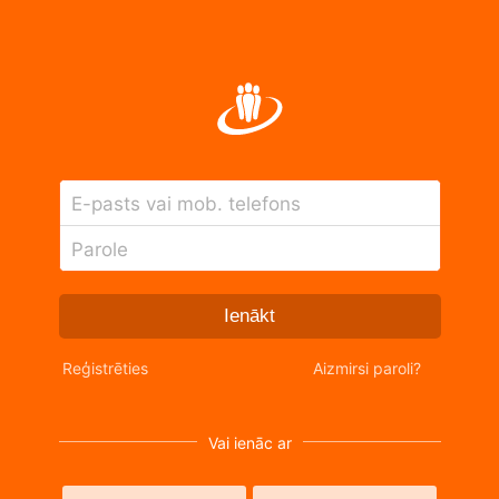
E-pasts vai mob. telefons
Parole
Ienākt
Reģistrēties
Aizmirsi paroli?
Vai ienāc ar