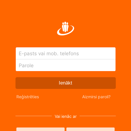
E-pasts vai mob. telefons
Parole
Ienākt
Reģistrēties
Aizmirsi paroli?
Vai ienāc ar