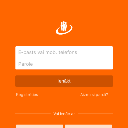
E-pasts vai mob. telefons
Parole
Ienākt
Reģistrēties
Aizmirsi paroli?
Vai ienāc ar