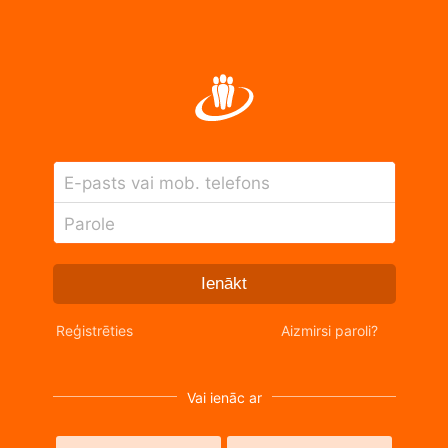
E-pasts vai mob. telefons
Parole
Ienākt
Reģistrēties
Aizmirsi paroli?
Vai ienāc ar