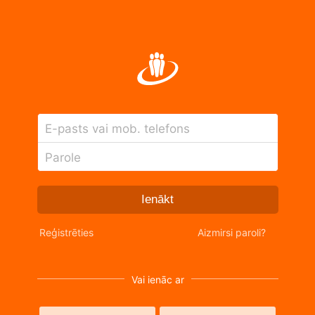
E-pasts vai mob. telefons
Parole
Ienākt
Reģistrēties
Aizmirsi paroli?
Vai ienāc ar