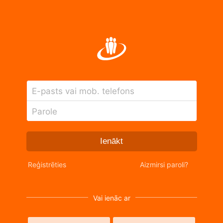
E-pasts vai mob. telefons
Parole
Ienākt
Reģistrēties
Aizmirsi paroli?
Vai ienāc ar