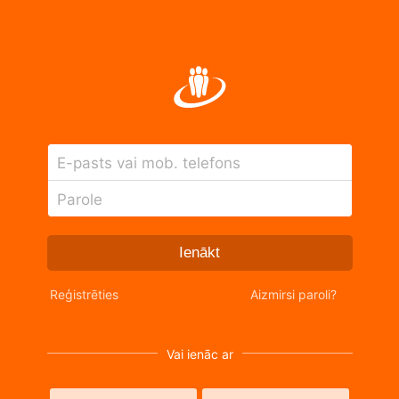
E-pasts vai mob. telefons
Parole
Ienākt
Reģistrēties
Aizmirsi paroli?
Vai ienāc ar