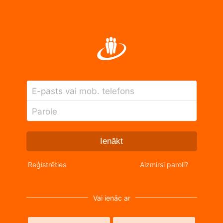
E-pasts vai mob. telefons
Parole
Ienākt
Reģistrēties
Aizmirsi paroli?
Vai ienāc ar