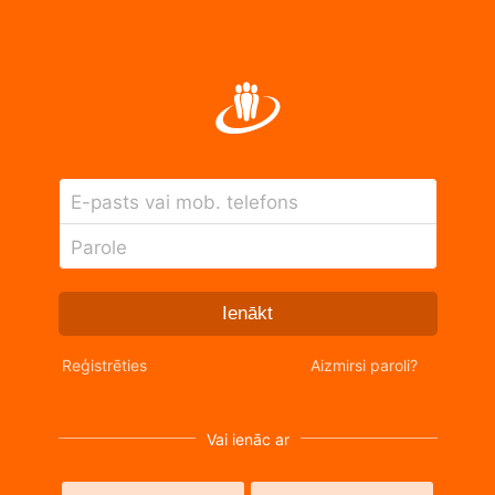
E-pasts vai mob. telefons
Parole
Ienākt
Reģistrēties
Aizmirsi paroli?
Vai ienāc ar