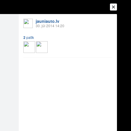
jauniauto.lv
30. jūl 2014 14:20
2
patīk
Ienākt
Reģistrēties
Vai ienāc ar
a
Draugi
Raksti
Vēstules
 Hellcat