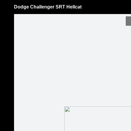
Dodge Challenger SRT Hellcat
Pāriet
uz
saturu
Šodien
Ziņas
Galerijas
S
jauniauto.lv
Oficiālā lapa
Sekot