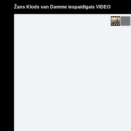
Žans Klods van Damme iespaidīgais VIDEO
Pāriet
uz
saturu
Šodien
Ziņas
Galerijas
S
jauniauto.lv
Oficiālā lapa
Sekot