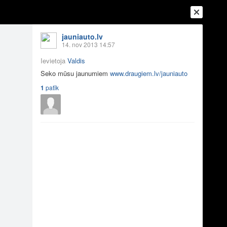
jauniauto.lv
14. nov 2013 14:57
Ievietoja
Valdis
Seko mūsu jaunumiem
www.draugiem.lv/jauniauto
1
patīk
Ienākt
Reģistrēties
Vai ienāc ar
a
Draugi
Raksti
Vēstules
aidīgais VIDEO