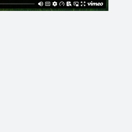
https://vim…
Pazust Latgalē / FILMA
9
1
15