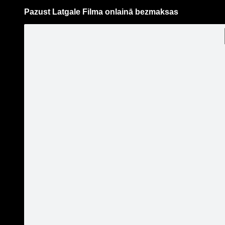
Pazust Latgale Filma onlainā bezmaksas
Pāriet
uz
saturu
Šodien
Ziņas
Galerijas
S