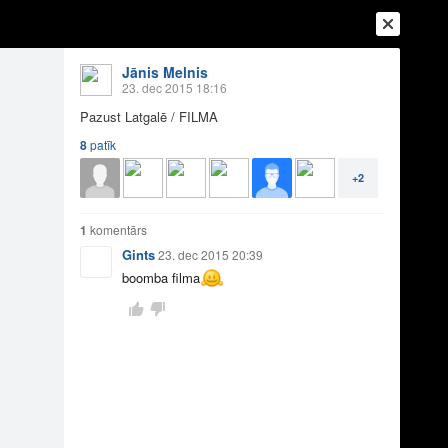
Jānis Melnis
23. dec 2015 18:16
Pazust Latgalē / FILMA
8
patīk
+2
1
komentārs
Ienākt
Reģistrēties
Vai ienāc ar
Gints
23. dec 2015 20:39
boomba filma
a
Draugi
Raksti
Vēstules