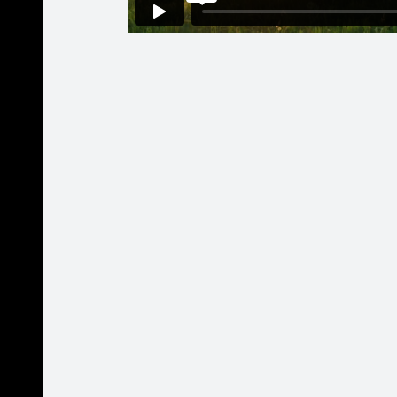
Jānis Melnis
Šis lietotājs nav vēlējies saņemt
dāvanas ārpus draugu loka!
Priekā ! 
Patīk
Pēdējo reizi manīts
19. jūl 18:45 no mobilās versijas
Pakalpojumi
Mobilā versija
Palīdzība
Kontakti
Reklāma