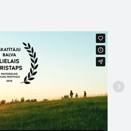
Par mani
Galerijas
Draugi
Intereses
Raksti
Viesu gr
Pazust Latgale Filma onla
2 attēli • 23. dec 2015 20:15