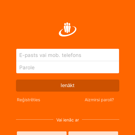
E-pasts vai mob. telefons
Parole
Ienākt
Reģistrēties
Aizmirsi paroli?
Vai ienāc ar