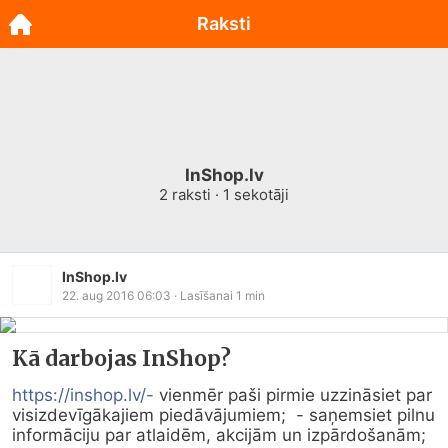
Raksti
InShop.lv
2
raksti ·
1
sekotāji
InShop.lv
22. aug 2016 06:03
· Lasīšanai
1
min
Kā darbojas InShop?
https://inshop.lv/-
 vienmēr paši pirmie uzzināsiet par 
visizdevīgākajiem piedāvājumiem;  - saņemsiet pilnu 
informāciju par atlaidēm, akcijām un izpārdošanām;  