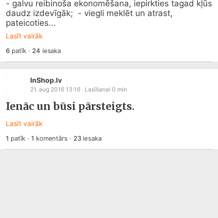
- galvu reibinoša ekonomēšana, iepirkties tagad kļūs 
daudz izdevīgāk;  - viegli meklēt un atrast, 
pateicoties...
Lasīt vairāk
6
patīk
·
24
iesaka
InShop.lv
21. aug 2016 13:16
· Lasīšanai
0
min
Ienāc un būsi pārsteigts.
Lasīt vairāk
1
patīk
·
1
komentārs
·
23
iesaka