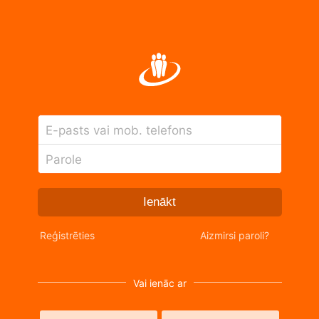
E-pasts vai mob. telefons
Parole
Ienākt
Reģistrēties
Aizmirsi paroli?
Vai ienāc ar