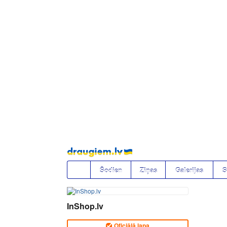
Pāriet
uz
saturu
Šodien
Ziņas
Galerijas
S
InShop.lv
Oficiālā lapa