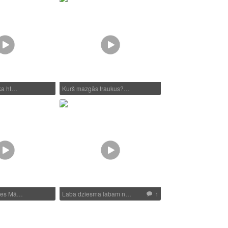
ka ht…
Kurš mazgās traukus?…
smes Mā…
Laba dziesma labam n…
1