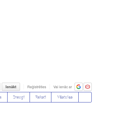
Ienākt
Reģistrēties
Vai ienāc ar
a
Draugi
Raksti
Vēstules