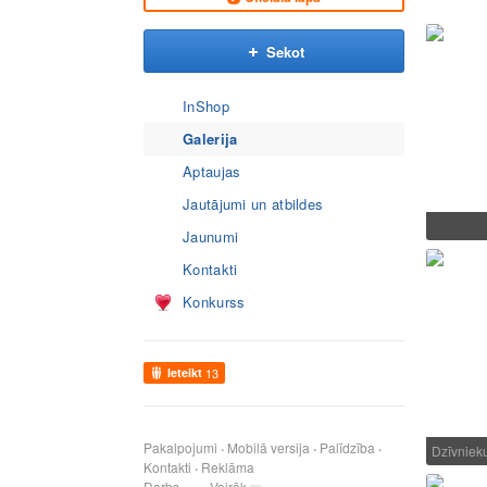
Sekot
InShop
Galerija
Aptaujas
Jautājumi un atbildes
Jaunumi
Kontakti
Konkurss
Ieteikt
13
Pakalpojumi
Mobilā versija
Palīdzība
Dzīvnieku
Kontakti
Reklāma
Darbs
Vairāk