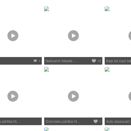
Neticami! Atlaide -…
Kaķi kā mazi b
1
15
 pārtika ht…
Dzīvnieku pārtika ht…
Auto aksesuāri 
1