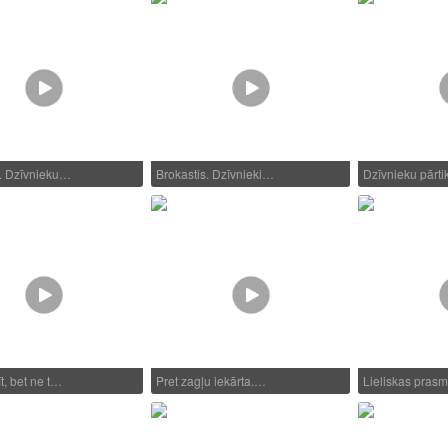
. Dzīvnieku…
Brokastis. Dzīvnieki…
Dzīvnieku pārti
t, bet ne t…
Pret zagļu iekārta.…
Lieliskas pra