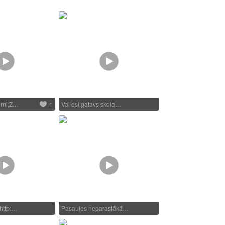
ērni,Z…
Vai esi gatavs skola…
1
http:…
Pasaules neparastākā…