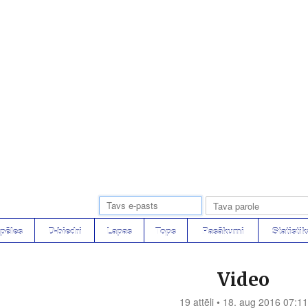
pēles
D-biedri
Lapas
Tops
Pasākumi
Statistik
Video
19 attēli • 18. aug 2016 07:11