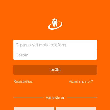
E-pasts vai mob. telefons
Parole
Ienākt
Reģistrēties
Aizmirsi paroli?
Vai ienāc ar