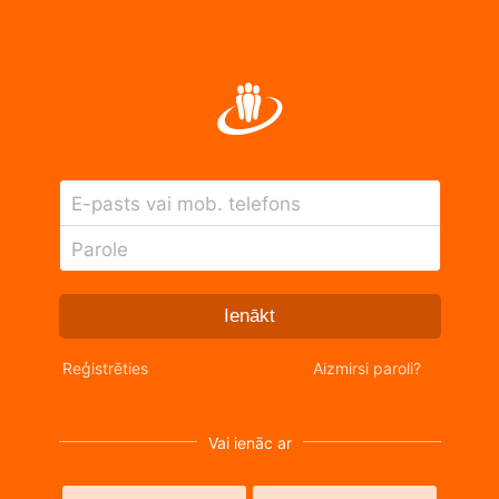
E-pasts vai mob. telefons
Parole
Ienākt
Reģistrēties
Aizmirsi paroli?
Vai ienāc ar