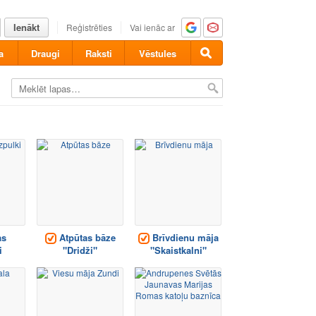
Ienākt
Reģistrēties
Vai ienāc ar
a
Draugi
Raksti
Vēstules
as
Atpūtas bāze
Brīvdienu māja
i
"Dridži"
"Skaistkalni"