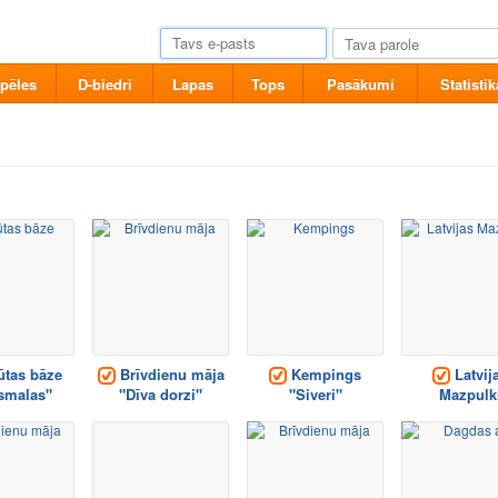
pēles
D-biedri
Lapas
Tops
Pasākumi
Statistik
tas bāze
Brīvdienu māja
Kempings
Latvij
smalas"
"Dīva dorzi"
"Siveri"
Mazpulk