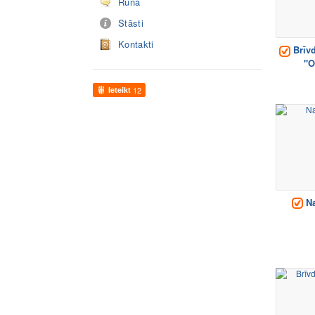
Runā
Stāsti
Kontakti
Brīvd
"O
Ieteikt
12
Na