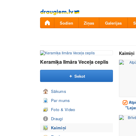
Pāriet
uz
saturu
Šodien
Ziņas
Galerijas
S
Kaimiņi
Keramiķa Ilmāra Veceļa ceplis
Sekot
Sākums
Par mums
Atpū
"Leja
Foto & Video
Draugi
Kaimiņi