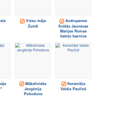
ala
Viesu māja
Andrupenes
Zundi
Svētās Jaunavas
Marijas Romas
katoļu baznīca
āja
Mākslinieks
Keramiķis
e"
Jevgēnijs
Valdis Pauliņš
Pohoduns