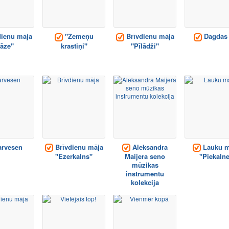
ienu māja
"Zemeņu
Brīvdienu māja
Dagdas 
āze"
krastiņi"
"Pīlādži"
rvesen
Brīvdienu māja
Aleksandra
Lauku m
"Ezerkalns"
Maijera seno
"Piekaln
mūzikas
instrumentu
kolekcija