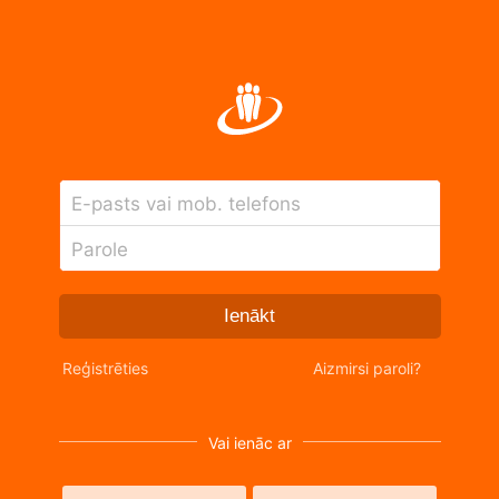
E-pasts vai mob. telefons
Parole
Ienākt
Reģistrēties
Aizmirsi paroli?
Vai ienāc ar