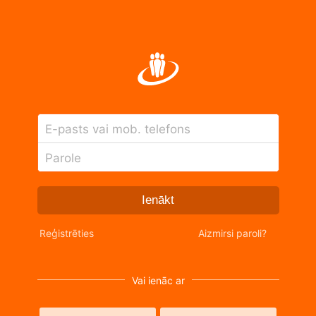
E-pasts vai mob. telefons
Parole
Ienākt
Reģistrēties
Aizmirsi paroli?
Vai ienāc ar