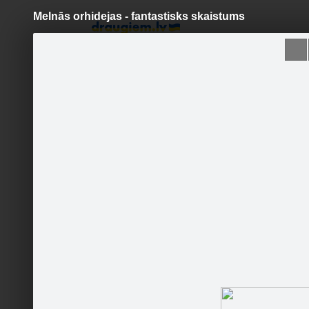
Melnās orhidejas - fantastisks skaistums
Pāriet
uz
saturu
Šodien
Ziņas
Galerijas
S
Ideju kabata
Oficiālā lapa
Sekot
Sākumlapa
Galerija
Jaunumi
Kontakti
Patīk
Ieteikt
187