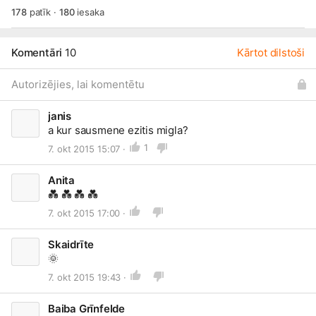
178
patīk
·
180
iesaka
Komentāri
10
Kārtot dilstoši
Autorizējies, lai komentētu
janis
a kur sausmene ezitis migla?
1
7. okt 2015 15:07 ·
Anita
💑
💑
💑
💑
7. okt 2015 17:00 ·
Skaidrīte
🌞
7. okt 2015 19:43 ·
Baiba Grīnfelde