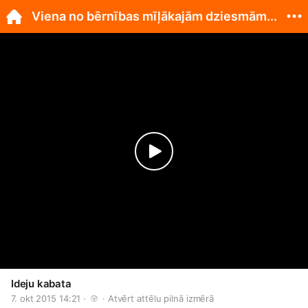
Viena no bērnības mīļākajām dziesmām...
Ideju kabata
7. okt 2015 14:21 · 
 · 
Atvērt attēlu pilnā izmērā