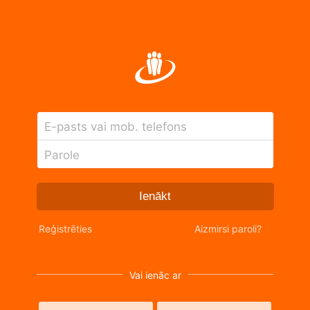
E-pasts vai mob. telefons
Parole
Ienākt
Reģistrēties
Aizmirsi paroli?
Vai ienāc ar