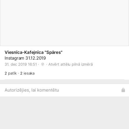
Viesnīca-Kafejnīca "Spāres"
Instagram 31.12.2019
31. dec 2019 16:51 · 
 · 
Atvērt attēlu pilnā izmērā
2
patīk
·
2
iesaka
Autorizējies, lai komentētu