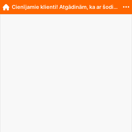
Cienījamie klienti! Atgādinām, ka ar šodienu,...