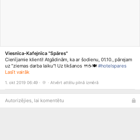
Viesnīca-Kafejnīca "Spāres"
Cienījamie klienti! Atgādinām, ka ar šodienu, 01.10., pārejam
uz "ziemas darba laiku"! Uz tikšanos 🍴☕️🍽️
#hotelspares
Lasīt vairāk
1. okt 2019 06:49 · 
 · 
Atvērt attēlu pilnā izmērā
Autorizējies, lai komentētu