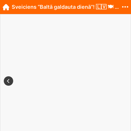
Sveiciens “Baltā galdauta dienā”! 🇱🇻 🍽 Kafejnīc...