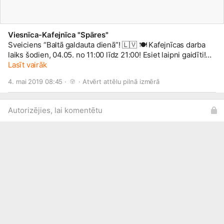
Viesnīca-Kafejnīca "Spāres"
Sveiciens “Baltā galdauta dienā”! 🇱🇻 🍽 Kafejnīcas darba
laiks šodien, 04.05. no 11:00 līdz 21:00! Esiet laipni gaidīti!
Lai skaisti svētki!
Lasīt vairāk
#hotelspares
4. mai 2019 08:45 · 
 · 
Atvērt attēlu pilnā izmērā
Autorizējies, lai komentētu