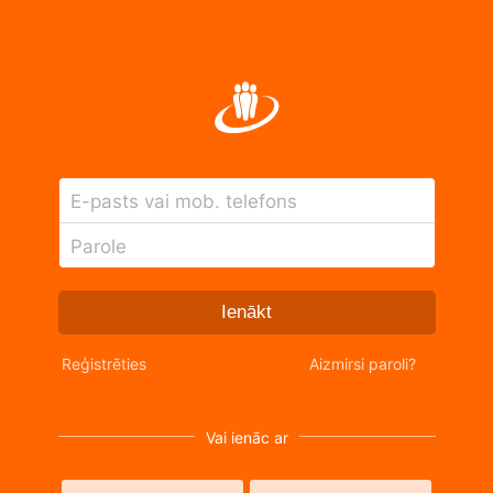
E-pasts vai mob. telefons
Parole
Ienākt
Reģistrēties
Aizmirsi paroli?
Vai ienāc ar