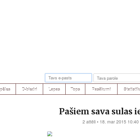
pēles
D-biedri
Lapas
Tops
Pasākumi
Statistik
Pašiem sava sulas 
2 attēli • 18. mar 2015 10:40