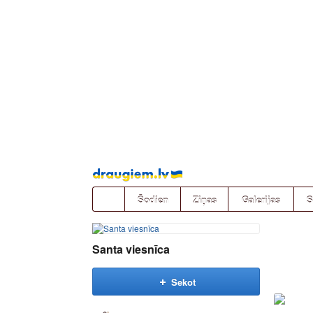
Pāriet
uz
saturu
Šodien
Ziņas
Galerijas
S
Santa viesnīca
Sekot