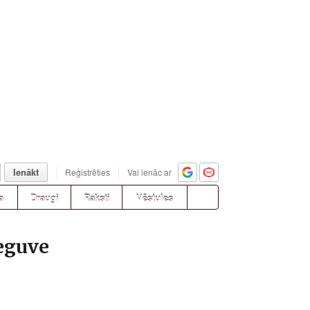
Ienākt
Reģistrēties
Vai ienāc ar
a
Draugi
Raksti
Vēstules
ieguve