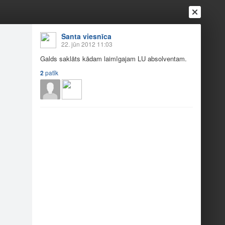
Santa viesnīca
22. jūn 2012 11:03
Galds saklāts kādam laimīgajam LU absolventam.
2
patīk
Ienākt
Reģistrēties
Vai ienāc ar
a
Draugi
Raksti
Vēstules
2