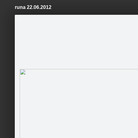
runa 22.06.2012
Pāriet
uz
saturu
Šodien
Ziņas
Galerijas
S
Santa viesnīca
Sekot
Galds sa