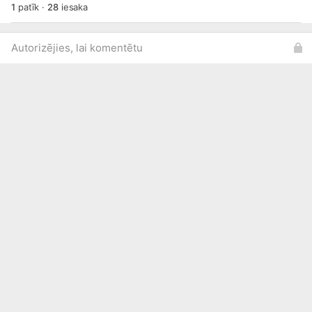
1
patīk
·
28
iesaka
Autorizējies, lai komentētu