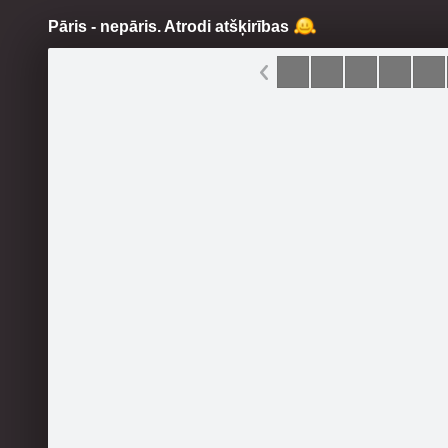
Pāris - nepāris. Atrodi atšķirības
Pāriet
uz
saturu
Šodien
Ziņas
Galerijas
S
Hertas dzīves lapa