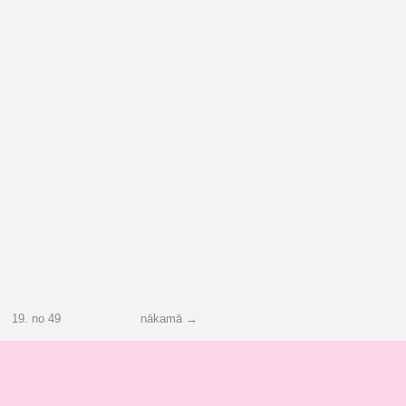
12
14
23
32
19
.
no
49
nākamā →