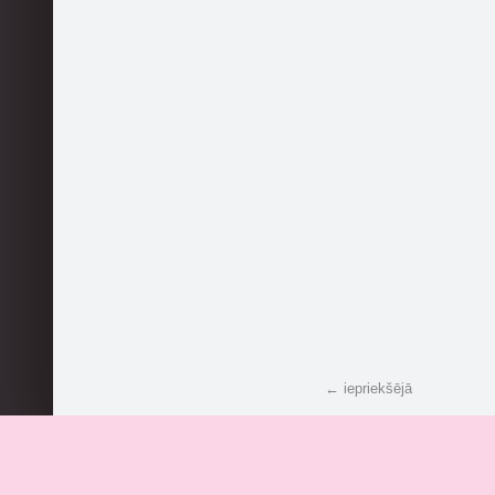
← iepriekšējā