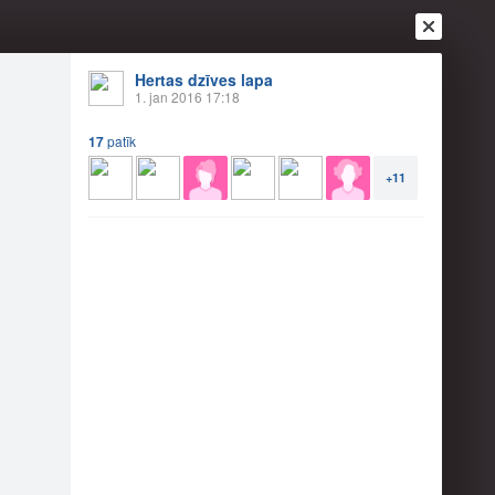
Hertas dzīves lapa
1. jan 2016 17:18
17
patīk
+11
Ienākt
Reģistrēties
Vai ienāc ar
a
Draugi
Raksti
Vēstules
tšķirības