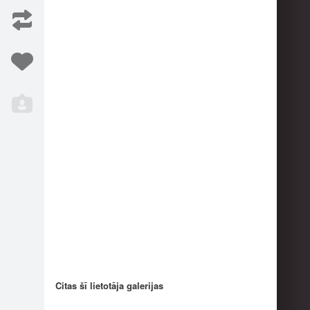
9
8
Citas šī lietotāja galerijas
17