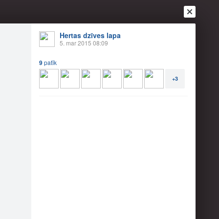
Hertas dzīves lapa
5. mar 2015 08:09
9
patīk
+3
Ienākt
Reģistrēties
Vai ienāc ar
a
Draugi
Raksti
Vēstules
ts (no neta)