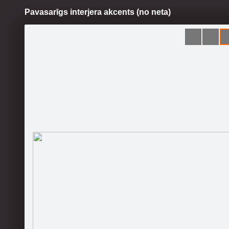
Pavasarīgs interjera akcents (no neta)
Pāriet
uz
saturu
Šodien
Ziņas
Galerijas
S
Hertas dzīves lapa