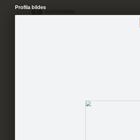
Profila bildes
Pāriet
uz
saturu
Šodien
Ziņas
Galerijas
S