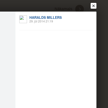
HARALDS MILLERS
29. jūl 2014 21:19
Ienākt
Reģistrēties
Vai ienāc ar
a
Draugi
Raksti
Vēstules