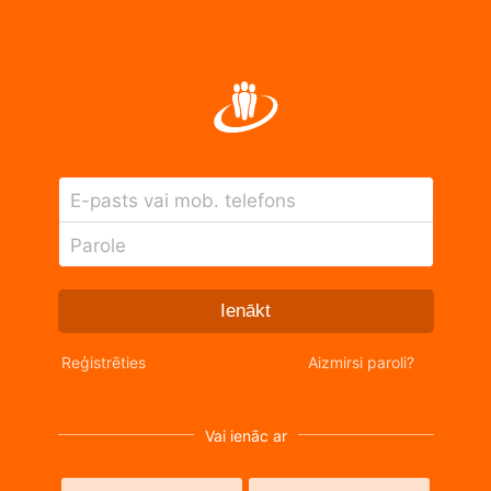
E-pasts vai mob. telefons
Parole
Ienākt
Reģistrēties
Aizmirsi paroli?
Vai ienāc ar