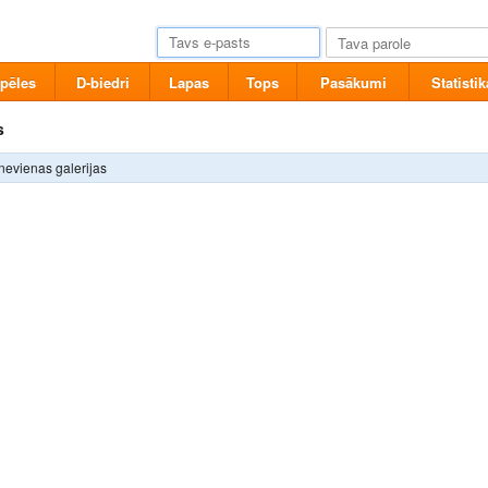
pēles
D-biedri
Lapas
Tops
Pasākumi
Statistik
s
nevienas galerijas