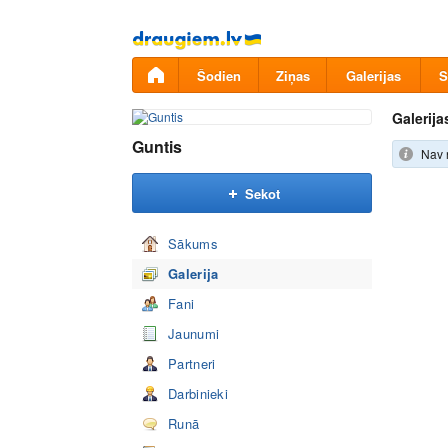
Pāriet
uz
saturu
Šodien
Ziņas
Galerijas
S
Galerija
Guntis
Nav 
Sekot
Sākums
Galerija
Fani
Jaunumi
Partneri
Darbinieki
Runā