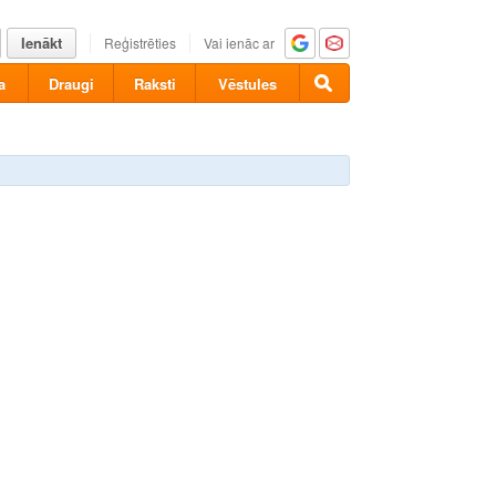
Ienākt
Reģistrēties
Vai ienāc ar
a
Draugi
Raksti
Vēstules