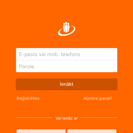
E-pasts vai mob. telefons
Parole
Ienākt
Reģistrēties
Aizmirsi paroli?
Vai ienāc ar