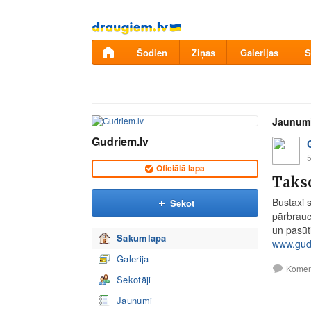
Pāriet
uz
saturu
Šodien
Ziņas
Galerijas
S
Jaunum
Gudriem.lv
5
Oficiālā lapa
Taks
Bustaxi 
Sekot
pārbrauc
un pasūti
Sākumlapa
www.gudr
Galerija
Komen
Sekotāji
Jaunumi