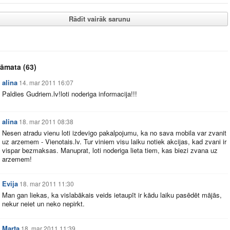
Rādīt vairāk sarunu
rāmata
(63)
alina
14. mar 2011 16:07
Paldies
Gudriem.lv
!loti noderiga informacija!!!
alina
18. mar 2011 08:38
Nesen atradu vienu loti izdevigo pakalpojumu, ka no sava mobila var zvanit
uz arzemem -
Vienotais.lv
. Tur viniem visu laiku notiek akcijas, kad zvani ir
vispar bezmaksas. Manuprat, loti noderiga lieta tiem, kas biezi zvana uz
arzemem!
Evija
18. mar 2011 11:30
Man gan liekas, ka vislabākais veids ietaupīt ir kādu laiku pasēdēt mājās,
nekur neiet un neko nepirkt.
Marta
18. mar 2011 11:39