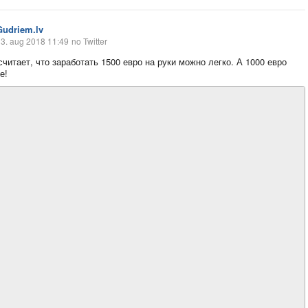
Gudriem.lv
3. aug 2018 11:49
no Twitter
считает, что заработать 1500 евро на руки можно легко. А 1000 евро
е!