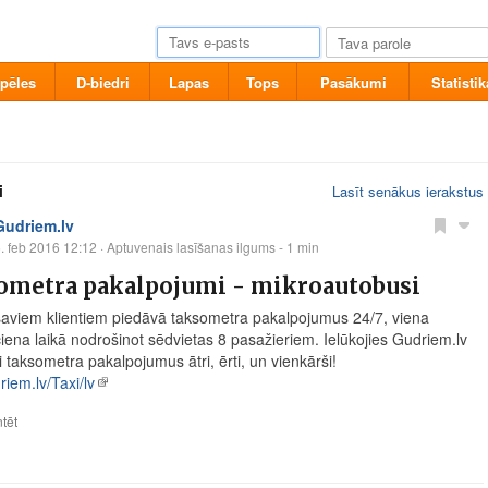
pēles
D-biedri
Lapas
Tops
Pasākumi
Statistik
i
Lasīt senākus ierakstus
Gudriem.lv
. feb 2016 12:12
· Aptuvenais lasīšanas ilgums - 1 min
ometra pakalpojumi - mikroautobusi
saviem klientiem piedāvā taksometra pakalpojumus 24/7, viena
iena laikā nodrošinot sēdvietas 8 pasažieriem. Ielūkojies
Gudriem.lv
 taksometra pakalpojumus ātri, ērti, un vienkārši!
iem.lv/Taxi/lv
tēt