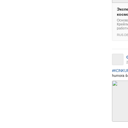
Экспе
косм
Основа
Крейли
работни
RUS.DB
2
#KONKU
humora šo