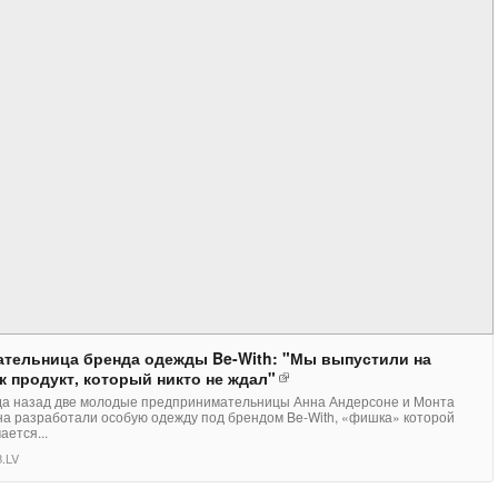
ательница бренда одежды Be-With: "Мы выпустили на
 продукт, который никто не ждал"
да назад две молодые предпринимательницы Анна Андерсоне и Монта
а разработали особую одежду под брендом Be-With, «фишка» которой
ается...
.LV