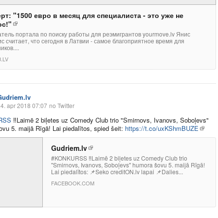
рт: "1500 евро в месяц для специалиста - это уже не
ос!"
тель портала по поиску работы для реэмигрантов yourmove.lv Янис
с считает, что сегодня в Латвии - самое благоприятное время для
ков....
.LV
Gudriem.lv
4. apr 2018 07:07
no Twitter
RSS
‼️
Laimē 2 biļetes uz Comedy Club trio "Smirnovs, Ivanovs, Soboļevs"
vu 5. maijā Rīgā! Lai piedalītos, spied šeit:
https://t.co/uxKShmBUZE
Gudriem.lv
#KONKURSS ‼️Laimē 2 biļetes uz Comedy Club trio
"Smirnovs, Ivanovs, Soboļevs" humora šovu 5. maijā Rīgā!
Lai piedalītos: 📌Seko creditON.lv lapai 📌Dalies...
FACEBOOK.COM