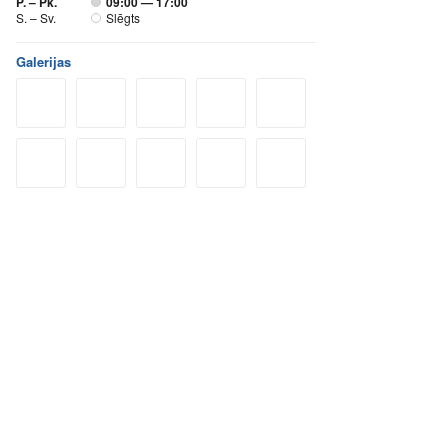
P. – Pk.
09:00 — 17:00
S. – Sv.
Slēgts
Galerijas