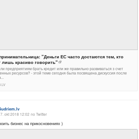
принимательница: "Деньги ЕС часто достаются тем, кто
т лишь красиво говорить"
ли предприятиям брать кредит или же правильно развиваться з счет
енных ресурсов? - этой теме сегодня была посвящена дискуссия после
...
.LV
Gudriem.lv
7. okt 2018 12:02
no Twitter
роить бизнес на прикосновениях )