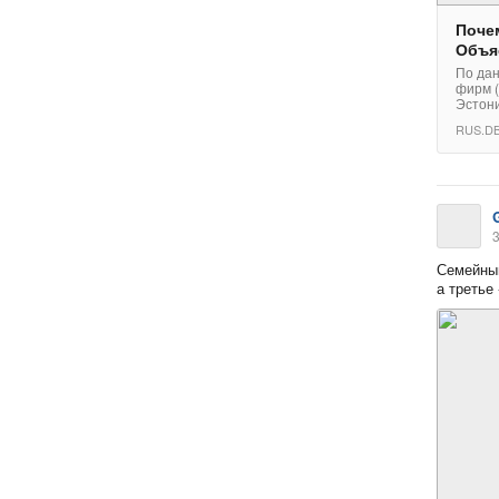
Поче
Объя
По да
фирм (
Эстони
RUS.DB
3
Семейный
а третье 