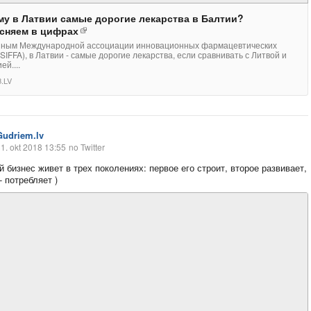
му в Латвии самые дорогие лекарства в Балтии?
сняем в цифрах
нным Международной ассоциации инновационных фармацевтических
SIFFA), в Латвии - самые дорогие лекарства, если сравнивать с Литвой и
ей....
.LV
Gudriem.lv
1. okt 2018 13:55
no Twitter
 бизнес живет в трех поколениях: первое его строит, второе развивает,
- потребляет )