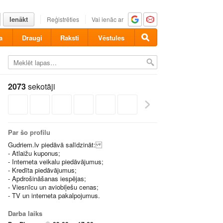
Ienākt
Reģistrēties
Vai ienāc ar
a
Draugi
Raksti
Vēstules
2073
sekotāji
Par šo profilu
Gudriem.lv piedāvā salīdzināt:
- Atlaižu kuponus;
- Interneta veikalu piedāvājumus;
- Kredīta piedāvājumus;
- Apdrošināšanas iespējas;
- Viesnīcu un aviobiļešu cenas;
- TV un interneta pakalpojumus.
Darba laiks