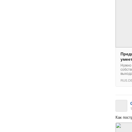
Пред
умее
Нужно 
собств
выхода
RUS.DB
1
Как пост