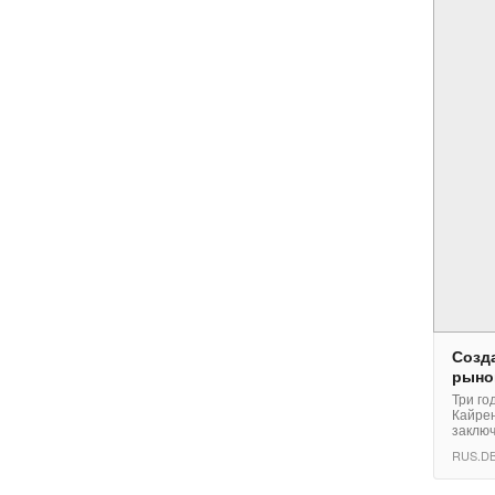
Созд
рынок
Три го
Кайрен
заключ
RUS.DB