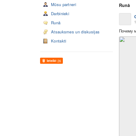
Mūsu partneri
Runā
Darbinieki
1
Runā
Почему м
Atsauksmes un diskusijas
Kontakti
Ieteikt
26