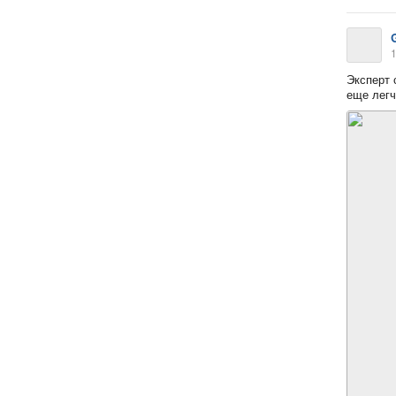
1
Эксперт 
еще легч