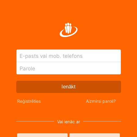
E-pasts vai mob. telefons
Parole
Ienākt
Reģistrēties
Aizmirsi paroli?
Vai ienāc ar