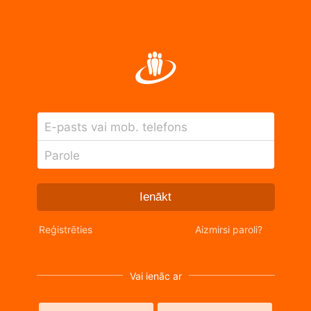
E-pasts vai mob. telefons
Parole
Ienākt
Reģistrēties
Aizmirsi paroli?
Vai ienāc ar