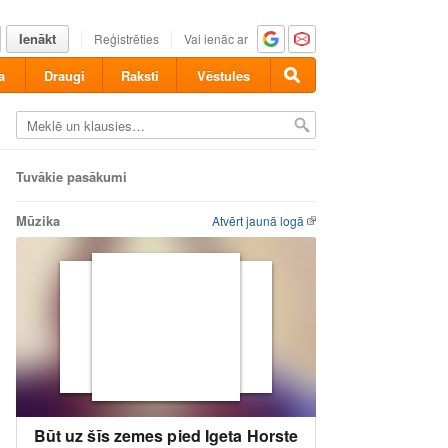
Ienākt
Reģistrēties
Vai ienāc ar
a
Draugi
Raksti
Vēstules
Tuvākie pasākumi
Mūzika
Atvērt jaunā logā
Būt uz šīs zemes pied Igeta Horste