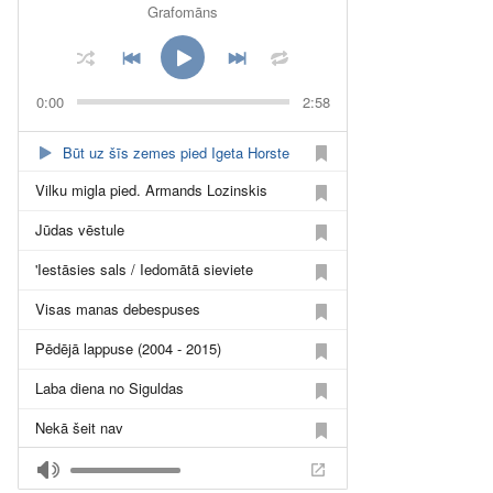
Grafomāns
0:00
2:58
Būt uz šīs zemes pied Igeta Horste
Vilku migla pied. Armands Lozinskis
Jūdas vēstule
'Iestāsies sals / Iedomātā sieviete
Visas manas debespuses
Pēdējā lappuse (2004 - 2015)
Laba diena no Siguldas
Nekā šeit nav
Sirds nenosirmo