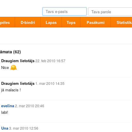
pēles
D-biedri
Lapas
Tops
Pasākumi
Statistik
rāmata
(62)
Draugiem lietotājs
22. feb 2010 16:57
Nice
Draugiem lietotājs
1. mar 2010 14:35
jā malacis !
evelīna
2. mar 2010 20:46
labi!
Una
3. mar 2010 12:56