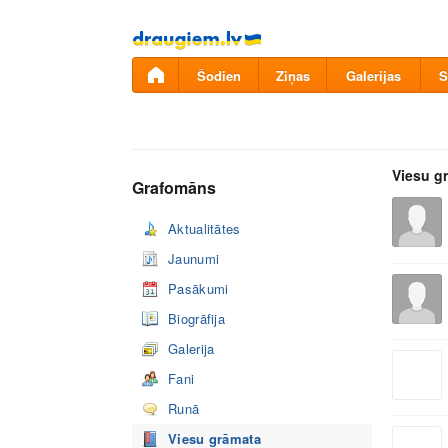
Pāriet
uz
saturu
Šodien
Ziņas
Galerijas
S
Viesu g
Grafomāns
Aktualitātes
Jaunumi
Pasākumi
Biogrāfija
Galerija
Fani
Runā
Viesu grāmata