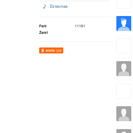
Dziesmas
Fani
11161
Žanri
Ieteikt
228