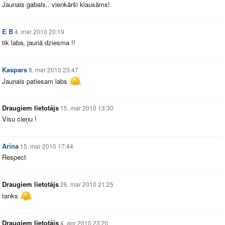
Jaunais gabals.. vienkārši klausāms!
E B
4. mar 2010 20:19
tik laba, jaunā dziesma !!
Kaspars
8. mar 2010 23:47
Jaunais patiesam labs
Draugiem lietotājs
15. mar 2010 13:30
Visu cieņu !
Arīna
15. mar 2010 17:44
Respect
Draugiem lietotājs
26. mar 2010 21:25
tanks
Draugiem lietotājs
4. apr 2010 23:20