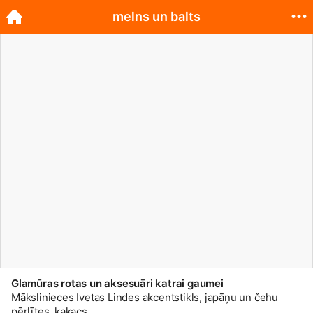
melns un balts
Glamūras rotas un aksesuāri katrai gaumei
Mākslinieces Ivetas Lindes akcentstikls, japāņu un čehu
pērlītes, kaķacs.